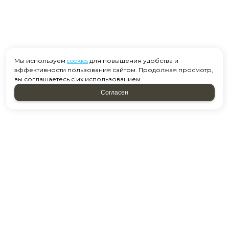
Мы используем
cookies
для повышения удобства и
эффективности пользования сайтом. Продолжая просмотр,
вы соглашаетесь с их использованием.
Согласен
Москва, ул. Старобитцевская 15 к2
Посмотреть на карте