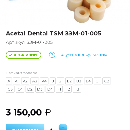
Acetal Dental TSM ЗЗМ-01-005
Артикул:
ЗЗМ-01-005
в наличии
Получить консультацию
Вариант товара:
A
A1
A2
A3
A4
В
В1
В2
В3
В4
С1
С2
С3
С4
D2
D3
D4
F1
F2
F3
3 150,00
Р