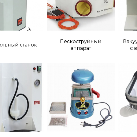
Пескоструйный
Ваку
ильный станок
аппарат
с 