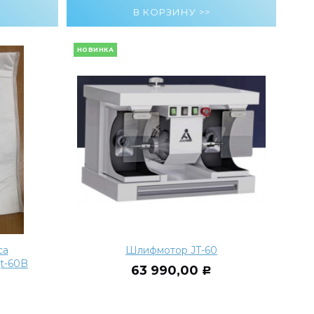
НОВИНКА
са
Шлифмотор JT-60
jt-60B
63 990,00
Р