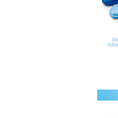
Wir
дубл