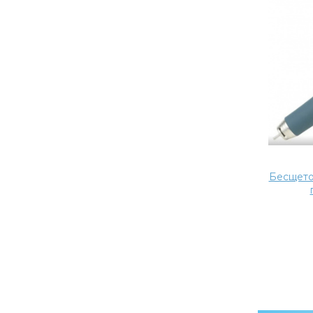
Бесщето