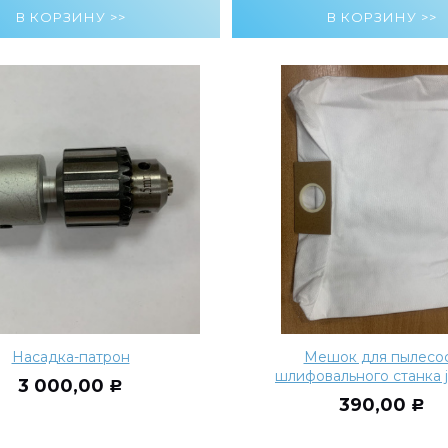
Насадка-патрон
Мешок для пылесо
шлифовального станка 
3 000,00
Р
390,00
Р