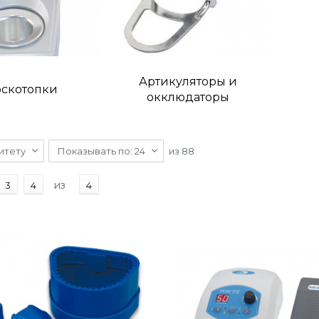
Артикуляторы и
оскотопки
окклюдаторы
итету
Показывать по: 24
из
88
из
3
4
4