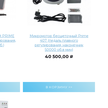
й PRIME
Микромотор бесщеточный Prime
ирования,
407 (педаль плавного
б.)
регулирования, наконечник
50000 об.в мин)
40 500,00
Р