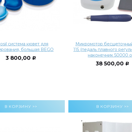
osil система кювет для
Микромотор бесщеточны
ирования, большая BEGO
115 (педаль плавного регул
наконечник 50000 о
3 800,00
Р
38 500,00
Р