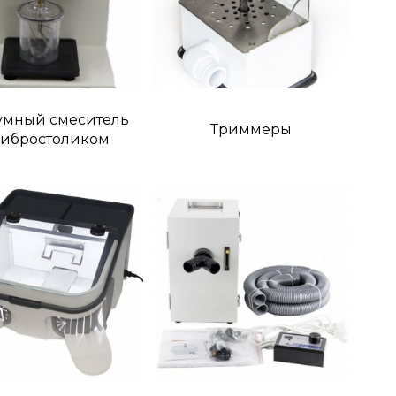
умный смеситель
Триммеры
вибростоликом