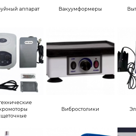
руйный аппарат
Вакуумформеры
Вы
технические
кромоторы
Вибростолики
Эл
сщеточные