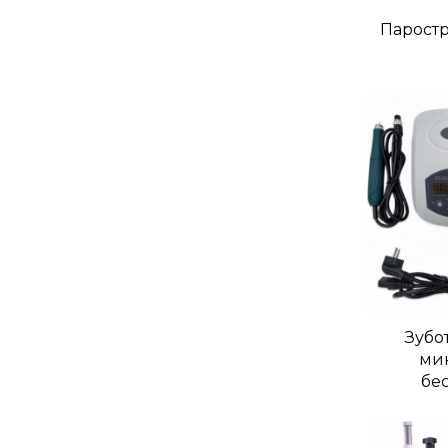
Парост
Зубо
ми
бе