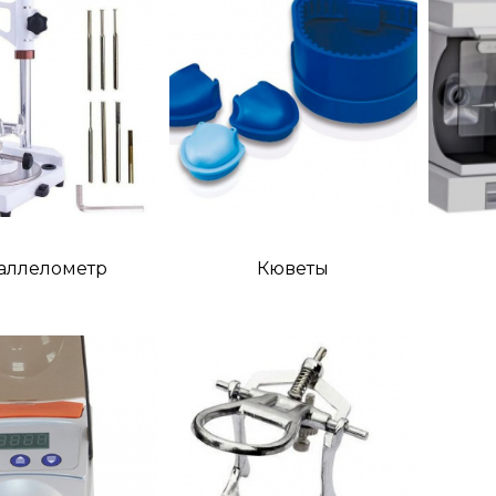
аллелометр
Кюветы