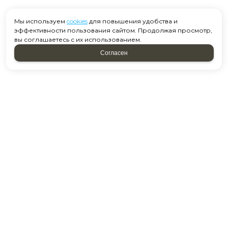
Мы используем
cookies
для повышения удобства и
эффективности пользования сайтом. Продолжая просмотр,
вы соглашаетесь с их использованием.
Согласен
Москва, ул. Старобитцевская 15 к2
Посмотреть на карте
+7 958 637-39-01
Понедельник c 10:00 до 18:00