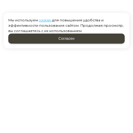
Мы используем
cookies
для повышения удобства и
эффективности пользования сайтом. Продолжая просмотр,
вы соглашаетесь с их использованием.
Согласен
Москва, ул. Старобитцевская 15 к2
Посмотреть на карте
+7 958 637-39-01